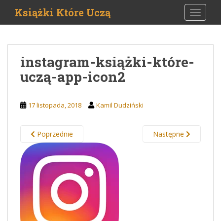
S
Książki Które Uczą
TOGGLE
k
i
p
t
instagram-książki-które-
o
uczą-app-icon2
m
a
i
17 listopada, 2018
Kamil Dudziński
n
c
o
Poprzednie
Następne
n
t
e
n
t