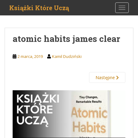
S
Książki Które Uczą
TOGGLE
k
i
p
t
atomic habits james clear
o
m
a
2 marca, 2019
Kamil Dudziński
i
n
c
Następne
o
n
t
e
n
t