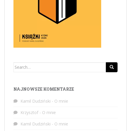
Search
for:
NAJNOWSZE KOMENTARZE
Kamil Dudziński
-
O mnie
Krzysztof
-
O mnie
Kamil Dudziński
-
O mnie