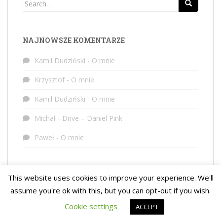
Search
for:
NAJNOWSZE KOMENTARZE
Kamil Dudziński
-
O mnie
Krzysztof
-
O mnie
Kamil Dudziński
-
O mnie
Michał
-
Drive – Daniel Pink
Paweł
-
O mnie
This website uses cookies to improve your experience. We'll
assume you're ok with this, but you can opt-out if you wish.
Cookie settings
ACCEPT
sparkling Temat stworzony przez
Colorlib
Napędzany przez
WordPress