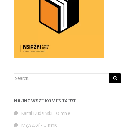
Search
for:
NAJNOWSZE KOMENTARZE
Kamil Dudziński
-
O mnie
Krzysztof
-
O mnie