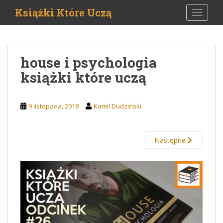
S
Książki Które Uczą
TOGGLE
k
i
p
t
house i psychologia
o
książki które uczą
m
a
i
9 listopada, 2018
Kamil Dudziński
n
c
o
Następne
n
t
e
n
t