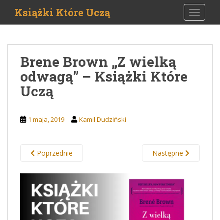
S
Książki Które Uczą
TOGGLE
k
i
p
t
Brene Brown „Z wielką
o
odwagą” – Książki Które
m
a
Uczą
i
n
c
1 maja, 2019
Kamil Dudziński
o
n
t
Poprzednie
Następne
e
n
t