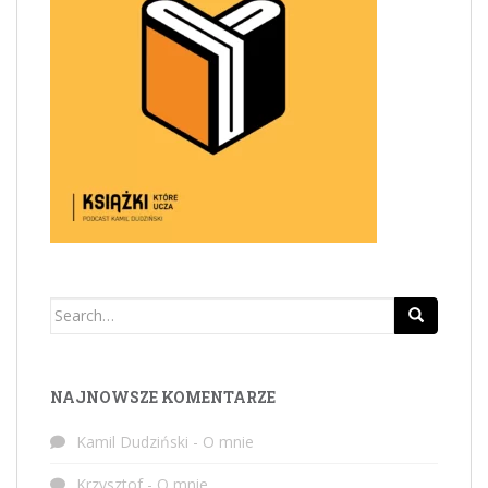
Search
for:
NAJNOWSZE KOMENTARZE
Kamil Dudziński
-
O mnie
Krzysztof
-
O mnie