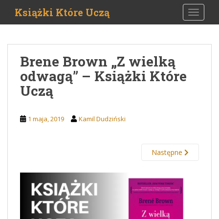
S
Książki Które Uczą
TOGGLE
k
i
p
t
Brene Brown „Z wielką
o
odwagą” – Książki Które
m
a
Uczą
i
n
c
1 maja, 2019
Kamil Dudziński
o
n
t
Następne
e
n
t