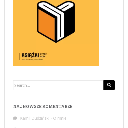
Search
for:
NAJNOWSZE KOMENTARZE
Kamil Dudziński
-
O mnie