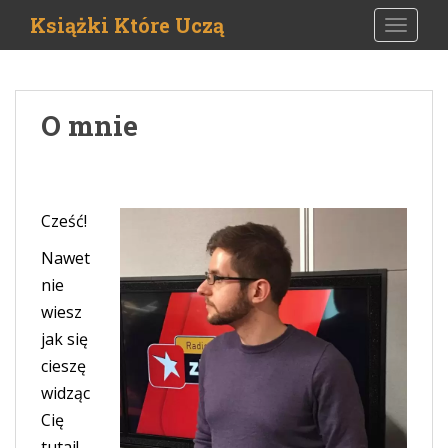
S
Książki Które Uczą
TOGGLE
k
i
p
t
O mnie
o
m
a
i
n
Cześć!
c
Nawet
o
nie
n
t
wiesz
e
jak się
n
cieszę
t
widząc
Cię
tutaj!