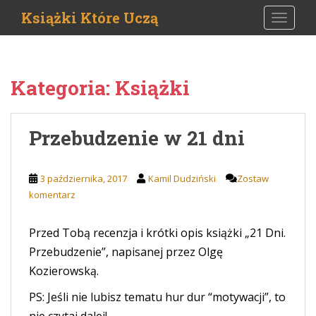
S
Książki Które Uczą
TOGGLE
k
i
p
t
Kategoria:
Książki
o
m
a
Przebudzenie w 21 dni
i
n
c
3 października, 2017
Kamil Dudziński
Zostaw
o
komentarz
n
t
Przed Tobą recenzja i krótki opis książki „21 Dni.
e
n
Przebudzenie”, napisanej przez Olgę
t
Kozierowską.
PS: Jeśli nie lubisz tematu hur dur “motywacji”, to