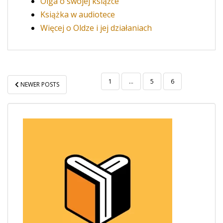
Olga o swojej książce
Książka w audiotece
Więcej o Oldze i jej działaniach
STRONICOWANIE
1
…
5
6
NEWER POSTS
WPISÓW