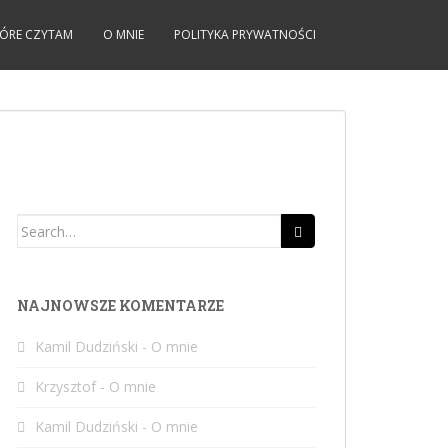
KTÓRE CZYTAM
O MNIE
POLITYKA PRYWATNOŚCI
Search
for:
NAJNOWSZE KOMENTARZE
Kamil Dudziński
-
O mnie
Krzysztof
-
O mnie
Kamil Dudziński
-
O mnie