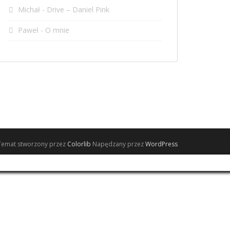
Michał
-
Drive – Daniel Pink
Paweł
-
O mnie
 Temat stworzony przez
Colorlib
Napędzany przez
WordPress