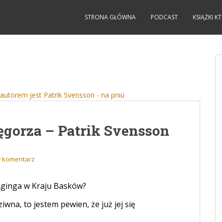
STRONA GŁÓWNA
PODCAST
KSIĄŻKI 
gorza – Patrik Svensson
 komentarz
 Aginga w Kraju Basków?
wna, to jestem pewien, że już jej się