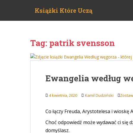
S
Książki Które Uczą
k
i
p
t
o
Tag:
patrik svensson
m
a
i
n
c
Ewangelia według wę
o
n
t
4 kwietnia, 2020
Kamil Dudziński
Zostaw
e
n
Co łączy Freuda, Arystotelesa i wioskę
t
Choć odpowiedź może wydawać ci się dzi
domyślasz.