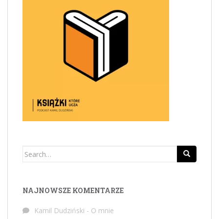
Search
for:
NAJNOWSZE KOMENTARZE
Kamil Dudziński
-
O mnie