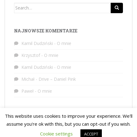
Search
for:
NAJNOWSZE KOMENTARZE
Kamil Dudziński
-
O mnie
Krzysztof
-
O mnie
Kamil Dudziński
-
O mnie
Michał
-
Drive – Daniel Pink
Paweł
-
O mnie
This website uses cookies to improve your experience. We'll
assume you're ok with this, but you can opt-out if you wish.
Cookie settings
ACCEPT