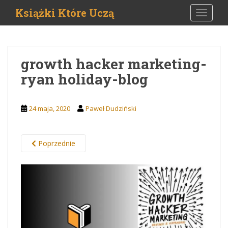
S
Książki Które Uczą
TOGGLE
k
i
p
t
growth hacker marketing-
o
ryan holiday-blog
m
a
i
24 maja, 2020
Paweł Dudziński
n
c
o
Poprzednie
n
t
e
n
t