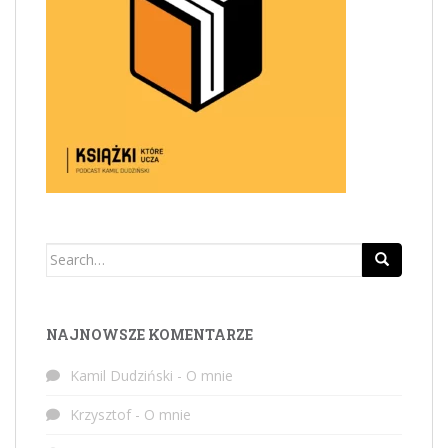
Search
for:
NAJNOWSZE KOMENTARZE
Kamil Dudziński
-
O mnie
Krzysztof
-
O mnie