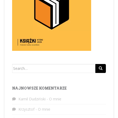
Search
for:
NAJNOWSZE KOMENTARZE
Kamil Dudziński
-
O mnie
Krzysztof
-
O mnie