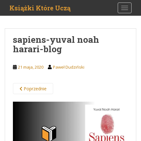
S
Książki Które Uczą
TOGGLE
k
i
p
t
sapiens-yuval noah
o
harari-blog
m
a
i
21 maja, 2020
Paweł Dudziński
n
c
o
Poprzednie
n
t
e
n
t