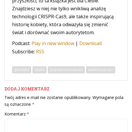
przyszłości, to ta książka jest dla Ciebie.
Znajdziesz w niej nie tylko wnikliwą analizę
technologii CRISPR-Cas9, ale także inspirującą
historię kobiety, która odważyła się zmienić
świat i dorównać swoim autorytetom.
Podcast:
Play in new window
|
Download
Subscribe:
RSS
genetyka
nauka
popularnonaukowa
walterisaacson
DODAJ KOMENTARZ
Twój adres e-mail nie zostanie opublikowany.
Wymagane pola
są oznaczone
*
Komentarz
*