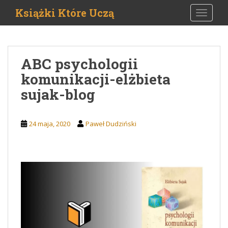
S
Książki Które Uczą
TOGGLE
k
i
p
t
ABC psychologii
o
komunikacji-elżbieta
m
a
sujak-blog
i
n
c
24 maja, 2020
Paweł Dudziński
o
n
t
e
n
t