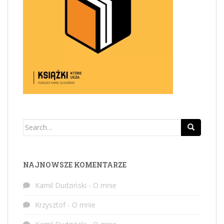
Search
for:
NAJNOWSZE KOMENTARZE
Kamil Dudziński
-
O mnie
Krzysztof
-
O mnie