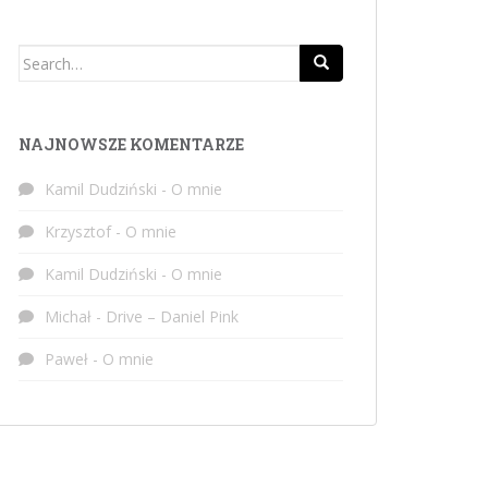
Search
for:
NAJNOWSZE KOMENTARZE
Kamil Dudziński
-
O mnie
Krzysztof
-
O mnie
Kamil Dudziński
-
O mnie
Michał
-
Drive – Daniel Pink
Paweł
-
O mnie