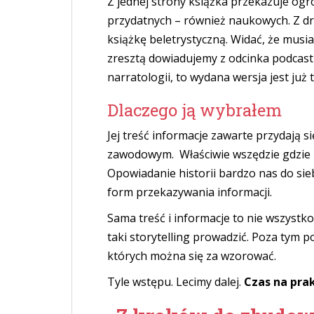
Z jednej strony książka przekazuje ogr
przydatnych – również naukowych. Z drug
książkę beletrystyczną. Widać, że musia
zresztą dowiadujemy z odcinka podcastu
narratologii, to wydana wersja jest już t
Dlaczego ją wybrałem
Jej treść informacje zawarte przydają s
zawodowym. Właściwie wszędzie gdzie 
Opowiadanie historii bardzo nas do siebi
form przekazywania informacji.
Sama treść i informacje to nie wszystk
taki storytelling prowadzić. Poza tym
których można się za wzorować.
Tyle wstępu. Lecimy dalej.
Czas na prak