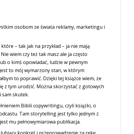
ystkim osobom ze świata reklamy, marketingu i
tóre – tak jak na przykład – ja nie mają
Nie wiem czy też tak masz ale ja często
lub o kimś opowiadać, ludzie w pewnym
jest to mój wymarzony stan, w którym
ałbym to poprawić. Dzięki tej książce wiem, że
 się z tym urodzić. Można skorzystać z gotowych
i sam skutek.
ieniem Biblii copywritingu, czyli książki, o
castu. Tam storytelling jest tylko jednym z
jest mu pełnowymiarowa publikacja.
Ci lubiący konkret i przeprowadzenie za rękę