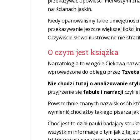
przekazywać opowieści. Pierwszymi z
na ścianach jaskiń.
Kiedy opanowaliśmy takie umiejętności
przekazywanie jeszcze większej ilości i
Oczywiście słowo ilustrowane nie straci
O czym jest książka
Narratologia to w ogóle Ciekawa nazwa d
wprowadzone do obiegu przez
Tzveta
Nie chodzi tutaj o analizowanie styl
przyjrzenie się
fabule i narracji
czyli 
Powszechnie znanych nazwisk osób któ
wymienić chociażby takiego pisarza ja
Choć jest to dział nauki badający struk
wszystkim informacje o tym jak z tej st