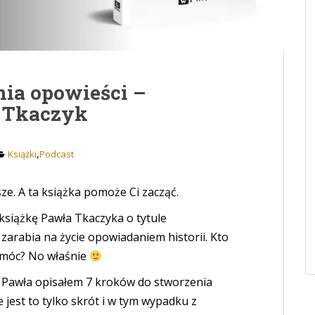
nia opowieści –
ł Tkaczyk
,
Książki
Podcast
ze. A ta książka pomoże Ci zacząć.
siążkę Pawła Tkaczyka o tytule
 zarabia na życie opowiadaniem historii. Kto
pomóc? No właśnie
ji Pawła opisałem 7 kroków do stworzenia
 jest to tylko skrót i w tym wypadku z