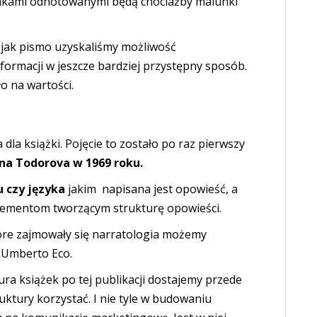
nakami odnotowanymi będą chociażby malunki
 jak pismo uzyskaliśmy możliwość
nformacji w jeszcze bardziej przystępny sposób.
ło na wartości.
la książki. Pojęcie to zostało po raz pierwszy
na Todorova w 1969 roku.
u czy języka
jakim napisana jest opowieść, a
elementom tworzącym strukturę opowieści.
re zajmowały się narratologia możemy
k Umberto Eco.
tura książek po tej publikacji dostajemy przede
ruktury korzystać. I nie tyle w budowaniu