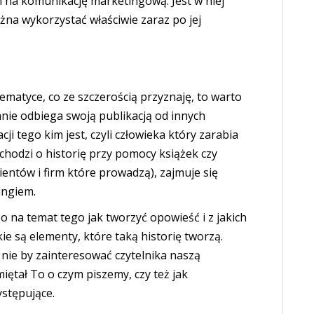
em na komunikację marketingową. Jest w niej
na wykorzystać właściwie zaraz po jej
tematyce, co ze szczerością przyznaję, to warto
nie odbiega swoją publikacją od innych
cji tego kim jest, czyli człowieka który zarabia
e chodzi o historię przy pomocy książek czy
lientów i firm które prowadzą), zajmuje się
ingiem.
 na temat tego jak tworzyć opowieść i z jakich
kie są elementy, które taką historię tworzą.
nie by zainteresować czytelnika naszą
miętał To o czym piszemy, czy też jak
ystępujące.