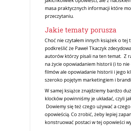
jakichkolwiek opowieści, ale z naciski
masa praktycznych informacji które moż
przeczytaniu.
Jakie tematy porusza
Choć nie czytałem innych książek o tej 
podkreślić że Paweł Tkaczyk zdecydowa
autorów którzy pisali na ten temat. Z ra
na życie opowiadaniem historii (i to ni
filmów ale opowiadanie historii i jego k
szeroko pojętym marketingiem i brand
W samej książce znajdziemy bardzo dużo
klocków powinniśmy je układać, czyli ja
Dowiemy się też czego używać a czego 
opowieścią. Co zrobić, żeby lepiej zapa
konstruować postaci w tej opowieści w