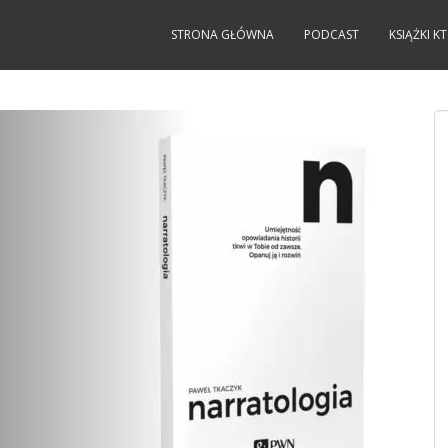
STRONA GŁÓWNA
PODCAST
KSIĄŻKI 