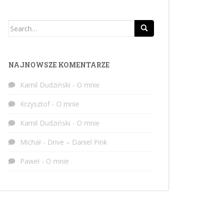
Search
for:
NAJNOWSZE KOMENTARZE
Kamil Dudziński
-
O mnie
Krzysztof
-
O mnie
Kamil Dudziński
-
O mnie
Michał
-
Drive – Daniel Pink
Paweł
-
O mnie