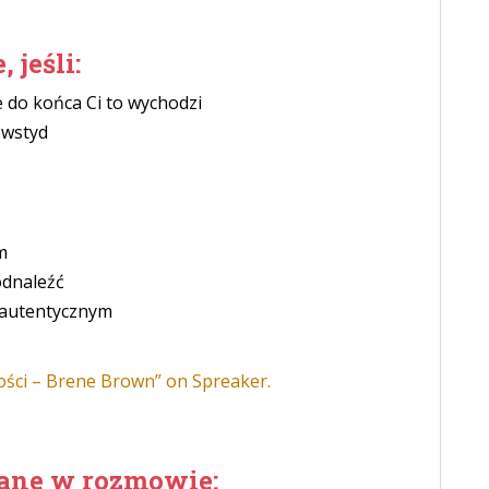
 jeśli:
ie do końca Ci to wychodzi
 wstyd
m
odnaleźć
 autentycznym
ości – Brene Brown” on Spreaker.
ane w rozmowie: