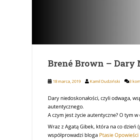
Brené Brown – Dary 
18 marca, 2019
Kamil Dudziński
3 ko
Dary niedoskonałości, czyli odwaga, ws
autentycznego.
A czym jest życie autentyczne? O tym w 
Wraz z Agatą Gibek, która na co dzień
współprowadzi bloga
Ptasie Opowieści