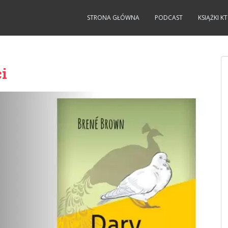
STRONA GŁÓWNA
PODCAST
KSIĄŻKI 
i