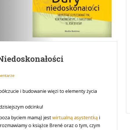
Niedoskonałości
mentarze
półczucie i budowanie więzi to elementy życia
dzisiejszym odcinku!
 (poza byciem mamą) jest
wirtualną asystentką
i
rozmawiamy o książce Brené oraz o tym, czym