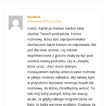
ROZALIA
25 kwietnia, 2019 o 2:33 pm
Cześć, Kamil! Ja również bardzo lubię
słuchać Twoich podcastów. Forma
rozmowy, którą dziś zaproponowałeś
słuchaczom także bardzo mi odpowiada. Nie
jest dla mnie istotne, czy odcinki
współtworzone z gośćmi miały by być pod
osobną nazwą podcastu, czy w „Książki,
które uczą”, choć może dobrym
rozwiązaniem byłoby umieszczanie rozmów
w jakiejś osobnej zakładce, aby łatwiej było
w przyszłości wyszukać recenzję książki lub
rozmowę, do której chcielibyśmy wrócić. To
taki mój luźny pomysł, który nie znaczy
wcale, że gdyby takiego rozgraniczenia nie
było, to byłby wg mnie problem. Dziękuję za