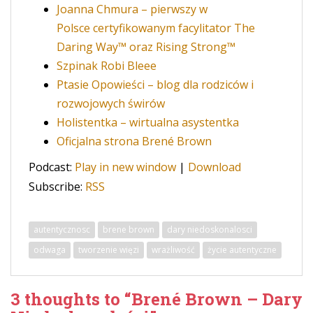
Joanna Chmura – pierwszy w
Polsce certyfikowanym facylitator The
Daring Way™ oraz Rising Strong™
Szpinak Robi Bleee
Ptasie Opowieści – blog dla rodziców i
rozwojowych świrów
Holistentka – wirtualna asystentka
Oficjalna strona Brené Brown
Podcast:
Play in new window
|
Download
Subscribe:
RSS
autentycznosc
brene brown
dary niedoskonalosci
odwaga
tworzenie więzi
wrażliwość
życie autentyczne
3 thoughts to “Brené Brown – Dary