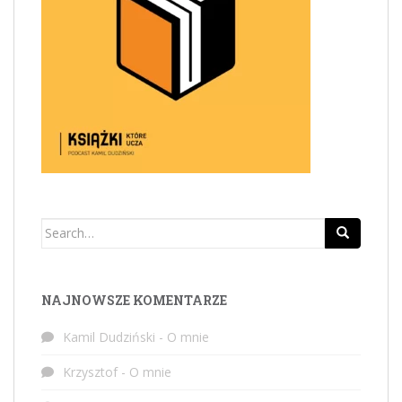
Search
for:
NAJNOWSZE KOMENTARZE
Kamil Dudziński
-
O mnie
Krzysztof
-
O mnie