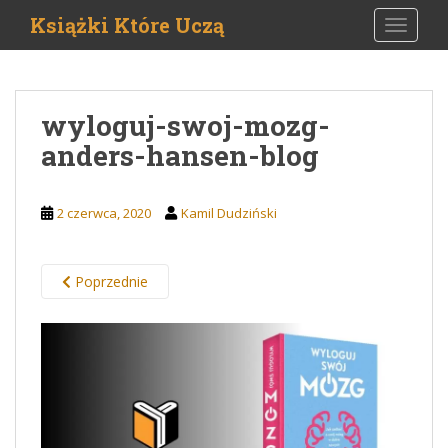
S
Książki Które Uczą
TOGGLE
k
i
p
t
wyloguj-swoj-mozg-
o
anders-hansen-blog
m
a
i
2 czerwca, 2020
Kamil Dudziński
n
c
o
Poprzednie
n
t
e
n
t