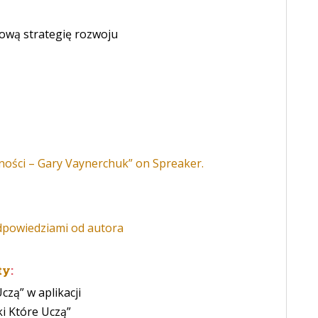
ową strategię rozwoju
ości – Gary Vaynerchuk” on Spreaker.
dpowiedziami od autora
ty
:
czą” w aplikacji
ki Które Uczą”