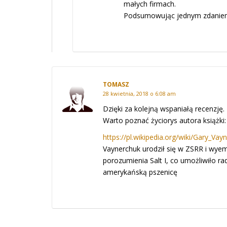
małych firmach.
Podsumowując jednym zdaniem
TOMASZ
28 kwietnia, 2018 o 6:08 am
Dzięki za kolejną wspaniałą recenzję.
Warto poznać życiorys autora książki:
https://pl.wikipedia.org/wiki/Gary_Vay
Vaynerchuk urodził się w ZSRR i wye
porozumienia Salt I, co umożliwiło r
amerykańską pszenicę