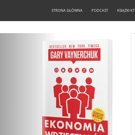
STRONA GŁÓWNA
PODCAST
KSIĄŻKI 