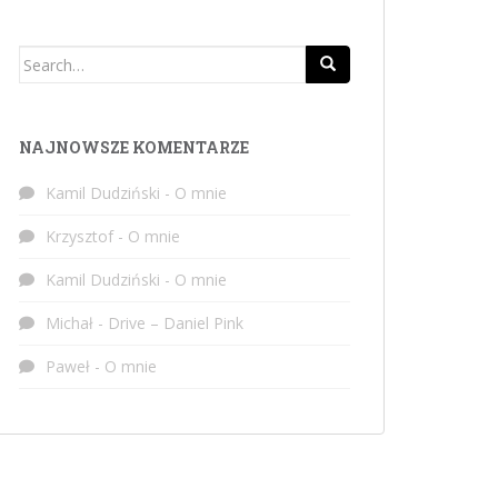
Search
for:
NAJNOWSZE KOMENTARZE
Kamil Dudziński
-
O mnie
Krzysztof
-
O mnie
Kamil Dudziński
-
O mnie
Michał
-
Drive – Daniel Pink
Paweł
-
O mnie